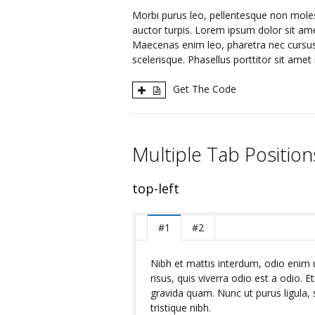
Morbi purus leo, pellentesque non molesti
auctor turpis. Lorem ipsum dolor sit amet
Maecenas enim leo, pharetra nec cursus 
scelerisque. Phasellus porttitor sit amet 
Get The Code
Multiple Tab Position
top-left
#1
#2
Nibh et mattis interdum, odio enim u
risus, quis viverra odio est a odio. E
gravida quam. Nunc ut purus ligula,
tristique nibh.