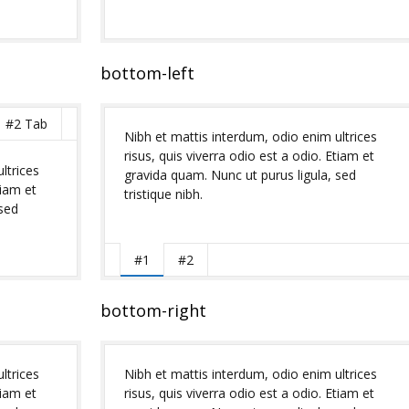
bottom-left
#2 Tab
Nibh et mattis interdum, odio enim ultrices
risus, quis viverra odio est a odio. Etiam et
ltrices
gravida quam. Nunc ut purus ligula, sed
tiam et
tristique nibh.
 sed
#1
#2
bottom-right
ltrices
Nibh et mattis interdum, odio enim ultrices
tiam et
risus, quis viverra odio est a odio. Etiam et