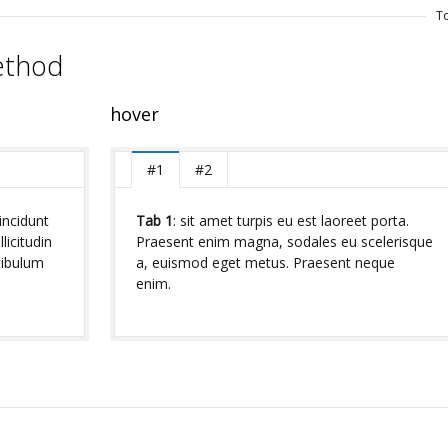
T
ethod
hover
#1
#2
tincidunt
Tab 1
: sit amet turpis eu est laoreet porta.
licitudin
Praesent enim magna, sodales eu scelerisque
tibulum
a, euismod eget metus. Praesent neque
enim.