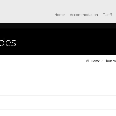
Home
Accommodation
Tariff
des
Home
Shortc