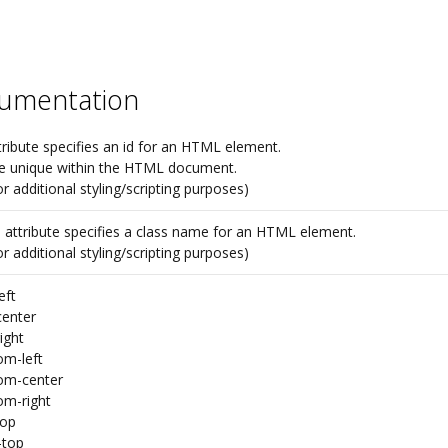
cumentation
tribute specifies an id for an HTML element.
be unique within the HTML document.
or additional styling/scripting purposes)
 attribute specifies a class name for an HTML element.
or additional styling/scripting purposes)
eft
center
ight
om-left
om-center
om-right
top
-top