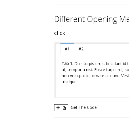
Different Opening M
click
#1
#2
Tab 1
: Duis turpis eros, tincidunt id 
at, tempor a nisi. Fusce turpis mi, sol
non volutpat id, ornare at nunc. Ves
tristique.
Get The Code