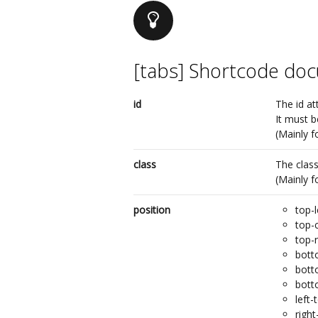
[tabs] Shortcode do
id
The id at
It must 
(Mainly f
class
The class
(Mainly f
position
top-l
top-
top-r
bott
bott
bott
left-
right