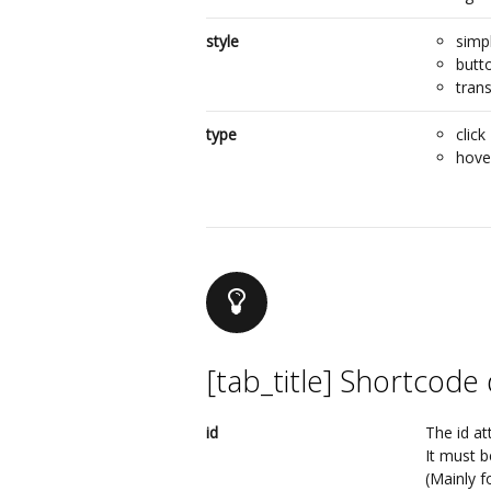
style
simp
butt
tran
type
click
hove
[tab_title] Shortcod
id
The id at
It must 
(Mainly f