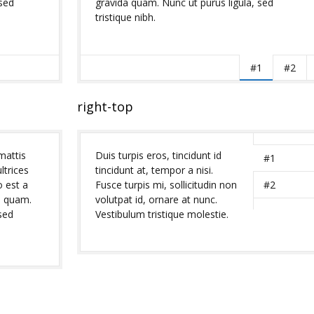
 sed
gravida quam. Nunc ut purus ligula, sed
tristique nibh.
#1
#2
right-top
mattis
Duis turpis eros, tincidunt id
#1
ltrices
tincidunt at, tempor a nisi.
o est a
Fusce turpis mi, sollicitudin non
#2
a quam.
volutpat id, ornare at nunc.
sed
Vestibulum tristique molestie.