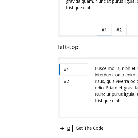
gravida quam. Nunc ut purus ligula,
tristique nibh.
#1
#2
left-top
Fusce mollis, nibh et 
#1
interdum, odio enim u
#2
risus, quis viverra odi
odio. Etiam et gravid
Nunc ut purus ligula, 
tristique nibh.
Get The Code