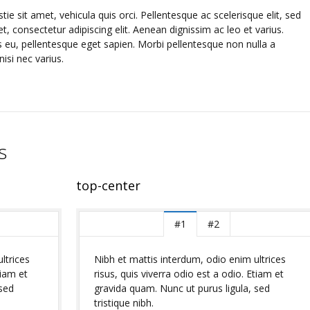
e sit amet, vehicula quis orci. Pellentesque ac scelerisque elit, sed
, consectetur adipiscing elit. Aenean dignissim ac leo et varius.
eu, pellentesque eget sapien. Morbi pellentesque non nulla a
nisi nec varius.
s
top-center
#1
#2
ltrices
Nibh et mattis interdum, odio enim ultrices
tiam et
risus, quis viverra odio est a odio. Etiam et
 sed
gravida quam. Nunc ut purus ligula, sed
tristique nibh.