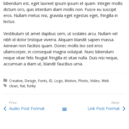
bibendum est, eget laoreet ipsum ipsum et quam. Integer mollis
dictum orci, quis interdum diam mollis non. Fusce eu suscipit
eros. Nullam metus nisi, gravida eget egestas eget, fringilla in
lectus.
Vestibulum sit amet dapibus sem, ut sodales arcu. Nullam vel
nibh id dolor tristique viverra. Aliquam blandit sapien massa.
Aenean non facilisis quam. Donec mollis leo sed eros
ullamcorper, in consequat magna volutpat. Nunc bibendum
neque vitae felis feugiat fringilla et vitae nulla. Duis nisi neque,
accumsan a diam ut, blandit faucibus urna.
Posted in:
Creative
Design
Fonts
ID
Logo
Motion
Photo
Video
Web
Tagged with:
clean
flat
funky
Prev:
Next:
Audio Post Format
Link Post Format
All Works