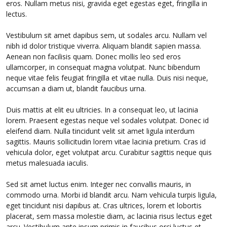
eros. Nullam metus nisi, gravida eget egestas eget, fringilla in
lectus.
Vestibulum sit amet dapibus sem, ut sodales arcu. Nullam vel
nibh id dolor tristique viverra. Aliquam blandit sapien massa.
Aenean non facilisis quam. Donec mollis leo sed eros
ullamcorper, in consequat magna volutpat. Nunc bibendum
neque vitae felis feugiat fringilla et vitae nulla. Duis nisi neque,
accumsan a diam ut, blandit faucibus urna.
Duis mattis at elit eu ultricies. In a consequat leo, ut lacinia
lorem. Praesent egestas neque vel sodales volutpat. Donec id
eleifend diam. Nulla tincidunt velit sit amet ligula interdum
sagittis. Mauris sollicitudin lorem vitae lacinia pretium. Cras id
vehicula dolor, eget volutpat arcu. Curabitur sagittis neque quis
metus malesuada iaculis.
Sed sit amet luctus enim. Integer nec convallis mauris, in
commodo urna. Morbi id blandit arcu. Nam vehicula turpis ligula,
eget tincidunt nisi dapibus at. Cras ultrices, lorem et lobortis
placerat, sem massa molestie diam, ac lacinia risus lectus eget
arcu. Vestibulum ante ipsum primis in faucibus orci luctus et