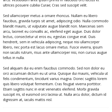
ultrices posuere cubilia Curae; Cras sed suscipit velit.
Sed ullamcorper metus a ornare rhoncus. Nullam eu libero
faucibus, gravida turpis sit amet, adipiscing odio. Nulla commodo
blandit mauris, ut vulputate augue blandit non. Maecenas sem
arcu, laoreet eu convallis ac, eleifend eget augue. Duis dolor
lectus, consectetur ut eros eu, egestas congue erat. Duis
hendrerit, sem in vehicula adipiscing, neque nisi ullamcorper
libero, nec porta est lacus ornare metus. Fusce viverra, ipsum
non iaculis rutrum, risus ante ullamcorper nisi, non cursus augue
tellus in nulla.
Sed aliquam dui eu enim faucibus commodo. Sed non dolor eu
orci accumsan dictum eu ut urna. Quisque dui mauris, vehicula ut
felis condimentum, tincidunt varius magna. Donec sagittis lorem
quis libero volutpat fermentum. Cras feugiat viverra porttitor.
Etiam sagittis nunc in erat venenatis eleifend. Morbi gravida
suscipit mi, id euismod orci lacinia ut. Nulla arcu dolor, dictum id
dignissim at, iaculis mattis nisl.