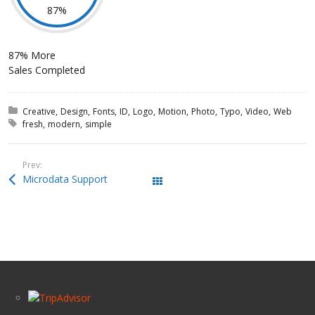
87
87% More
Sales Completed
Posted in:
Creative
Design
Fonts
ID
Logo
Motion
Photo
Typo
Video
Web
Tagged with:
fresh
modern
simple
Prev:
Microdata Support
All Works