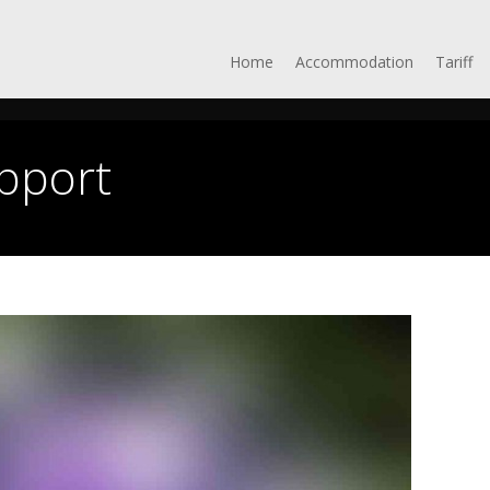
Home
Accommodation
Tariff
pport