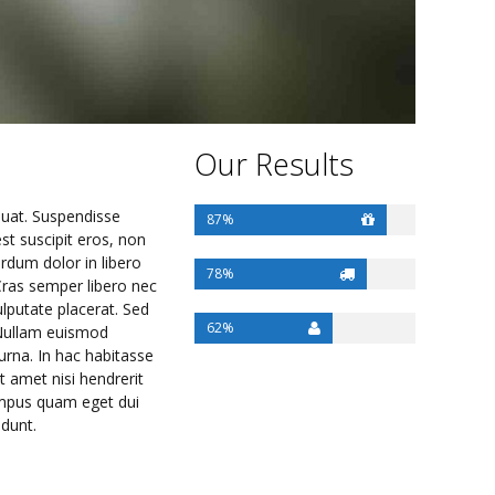
Our Results
quat. Suspendisse
87
 est suscipit eros, non
rdum dolor in libero
78
 Cras semper libero nec
putate placerat. Sed
62
. Nullam euismod
urna. In hac habitasse
 amet nisi hendrerit
tempus quam eget dui
idunt.