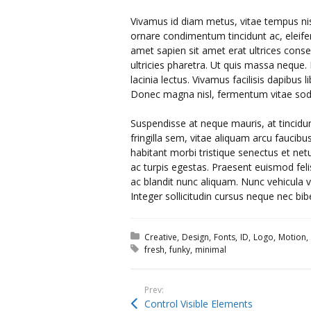
Vivamus id diam metus, vitae tempus nis
ornare condimentum tincidunt ac, eleifen
amet sapien sit amet erat ultrices conse
ultricies pharetra. Ut quis massa neque. N
lacinia lectus. Vivamus facilisis dapibus li
Donec magna nisl, fermentum vitae soda
Suspendisse at neque mauris, at tincidunt
fringilla sem, vitae aliquam arcu faucibu
habitant morbi tristique senectus et n
ac turpis egestas. Praesent euismod f
ac blandit nunc aliquam. Nunc vehicula v
Integer sollicitudin cursus neque nec bi
Posted in:
Creative
Design
Fonts
ID
Logo
Motion
Tagged with:
fresh
funky
minimal
Prev:
Control Visible Elements