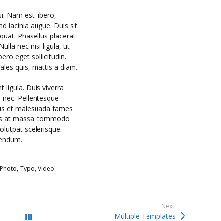
i. Nam est libero,
d lacinia augue. Duis sit
quat. Phasellus placerat
ulla nec nisi ligula, ut
bero eget sollicitudin.
les quis, mattis a diam.
 ligula. Duis viverra
s nec. Pellentesque
etus et malesuada fames
elis at massa commodo
olutpat scelerisque.
bendum.
Photo
Typo
Video
Next:
Multiple Templates
All Works