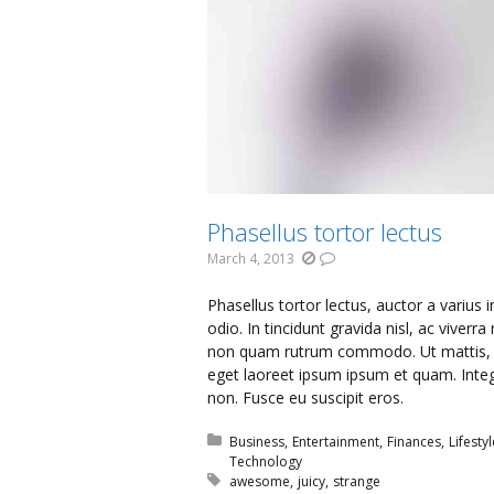
Phasellus tortor lectus
March 4, 2013
Phasellus tortor lectus, auctor a varius
odio. In tincidunt gravida nisl, ac viv
non quam rutrum commodo. Ut mattis, vel
eget laoreet ipsum ipsum et quam. Integ
non. Fusce eu suscipit eros.
Posted in:
Business
Entertainment
Finances
Lifestyl
Technology
Tagged with:
awesome
juicy
strange