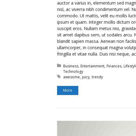
auctor a varius in, elementum sed magna.
nisl, ac viverra nibh condimentum vel
commodo. Ut mattis, velit eu mollis luc
ipsum et quam. Integer mollis dictum or
suscipit eros. Nullam metus nisi, gravida 
sit amet dapibus sem, ut sodales arcu. Nu
blandit sapien massa. Aenean non facili
ullamcorper, in consequat magna volutp
fringilla et vitae nulla. Duis nisi neque,
Posted in:
Business
Entertainment
Finances
Lifestyl
Technology
Tagged with:
awesome
juicy
trendy
More