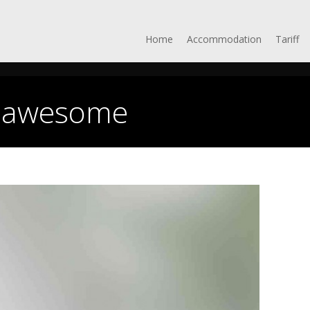
Home
Accommodation
Tariff
:
awesome