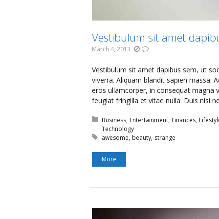
Vestibulum sit amet dapi
March 4, 2013
Vestibulum sit amet dapibus sem, ut soda
viverra. Aliquam blandit sapien massa. 
eros ullamcorper, in consequat magna v
feugiat fringilla et vitae nulla. Duis nis
Posted in:
Business
Entertainment
Finances
Lifestyl
Technology
Tagged with:
awesome
beauty
strange
More