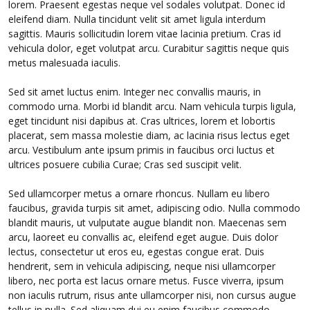
lorem. Praesent egestas neque vel sodales volutpat. Donec id
eleifend diam. Nulla tincidunt velit sit amet ligula interdum
sagittis. Mauris sollicitudin lorem vitae lacinia pretium. Cras id
vehicula dolor, eget volutpat arcu. Curabitur sagittis neque quis
metus malesuada iaculis.
Sed sit amet luctus enim. Integer nec convallis mauris, in
commodo urna. Morbi id blandit arcu. Nam vehicula turpis ligula,
eget tincidunt nisi dapibus at. Cras ultrices, lorem et lobortis
placerat, sem massa molestie diam, ac lacinia risus lectus eget
arcu. Vestibulum ante ipsum primis in faucibus orci luctus et
ultrices posuere cubilia Curae; Cras sed suscipit velit.
Sed ullamcorper metus a ornare rhoncus. Nullam eu libero
faucibus, gravida turpis sit amet, adipiscing odio. Nulla commodo
blandit mauris, ut vulputate augue blandit non. Maecenas sem
arcu, laoreet eu convallis ac, eleifend eget augue. Duis dolor
lectus, consectetur ut eros eu, egestas congue erat. Duis
hendrerit, sem in vehicula adipiscing, neque nisi ullamcorper
libero, nec porta est lacus ornare metus. Fusce viverra, ipsum
non iaculis rutrum, risus ante ullamcorper nisi, non cursus augue
tellus in nulla. Sed aliquam dui eu enim faucibus commodo.