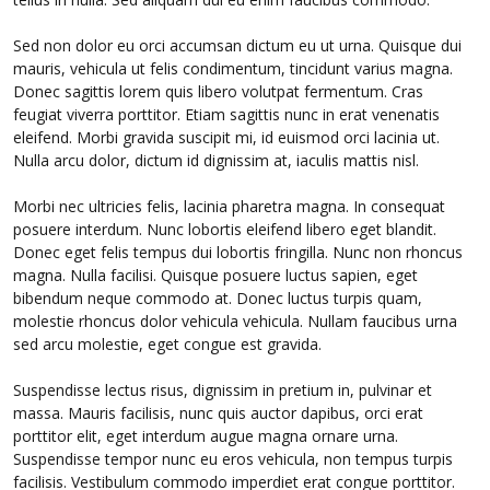
Sed non dolor eu orci accumsan dictum eu ut urna. Quisque dui
mauris, vehicula ut felis condimentum, tincidunt varius magna.
Donec sagittis lorem quis libero volutpat fermentum. Cras
feugiat viverra porttitor. Etiam sagittis nunc in erat venenatis
eleifend. Morbi gravida suscipit mi, id euismod orci lacinia ut.
Nulla arcu dolor, dictum id dignissim at, iaculis mattis nisl.
Morbi nec ultricies felis, lacinia pharetra magna. In consequat
posuere interdum. Nunc lobortis eleifend libero eget blandit.
Donec eget felis tempus dui lobortis fringilla. Nunc non rhoncus
magna. Nulla facilisi. Quisque posuere luctus sapien, eget
bibendum neque commodo at. Donec luctus turpis quam,
molestie rhoncus dolor vehicula vehicula. Nullam faucibus urna
sed arcu molestie, eget congue est gravida.
Suspendisse lectus risus, dignissim in pretium in, pulvinar et
massa. Mauris facilisis, nunc quis auctor dapibus, orci erat
porttitor elit, eget interdum augue magna ornare urna.
Suspendisse tempor nunc eu eros vehicula, non tempus turpis
facilisis. Vestibulum commodo imperdiet erat congue porttitor.