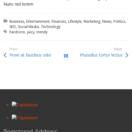
Nunc nisl lorem
Posted in:
Business
Entertainment
Finances
Lifestyle
Marketing
News
Politics
SEO
Social Media
Technology
Tagged with:
hardcore
juicy
trendy
Prev:
Next:
Proin at faucibus odio
Phasellus tortor lectus
All Posts
Registered Address